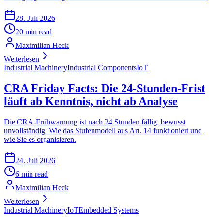
28. Juli 2026
20 min read
Maximilian Heck
Weiterlesen
Industrial Machinery
Industrial Components
IoT
CRA Friday Facts: Die 24-Stunden-Frist
läuft ab Kenntnis, nicht ab Analyse
Die CRA-Frühwarnung ist nach 24 Stunden fällig, bewusst
unvollständig. Wie das Stufenmodell aus Art. 14 funktioniert und
wie Sie es organisieren.
24. Juli 2026
6 min read
Maximilian Heck
Weiterlesen
Industrial Machinery
IoT
Embedded Systems