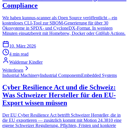
Compliance
Wir haben kunnus-scanner als Open Source veröffentlicht – ein
kostenloses CLI-Tool zur SBOM-Generierung für über 30
Ökosysteme in SPDX- und CycloneDX-Format. In wenigen
Minuten einsatzbereit mit Homebrew, Docker oder GitHub Actions.
10. März 2026
4 min read
Waldemar Kindler
Weiterlesen
Industrial Machinery
Industrial Components
Embedded Systems
Cyber Resilience Act und die Schweiz:
Was Schweizer Hersteller für den EU-
Export wissen müssen
Der EU Cyber Resilience Act betrifft Schweizer Hersteller, die in
die EU exportieren — zusätzlich kommt mit Motion 24.3810 eine
eigene Schweizer Regulierung. Pflichten, Fristen und konkrete