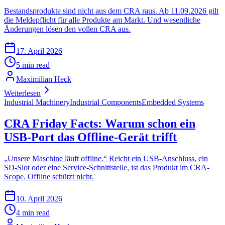
Bestandsprodukte sind nicht aus dem CRA raus. Ab 11.09.2026 gilt
die Meldepflicht für alle Produkte am Markt. Und wesentliche
Änderungen lösen den vollen CRA aus.
17. April 2026
5 min read
Maximilian Heck
Weiterlesen
Industrial Machinery
Industrial Components
Embedded Systems
CRA Friday Facts: Warum schon ein
USB-Port das Offline-Gerät trifft
„Unsere Maschine läuft offline.“ Reicht ein USB-Anschluss, ein
SD-Slot oder eine Service-Schnittstelle, ist das Produkt im CRA-
Scope. Offline schützt nicht.
10. April 2026
4 min read