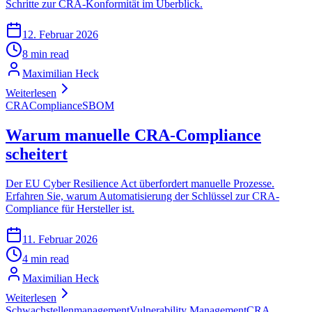
Schritte zur CRA-Konformität im Überblick.
12. Februar 2026
8 min read
Maximilian Heck
Weiterlesen
CRA
Compliance
SBOM
Warum manuelle CRA-Compliance
scheitert
Der EU Cyber Resilience Act überfordert manuelle Prozesse.
Erfahren Sie, warum Automatisierung der Schlüssel zur CRA-
Compliance für Hersteller ist.
11. Februar 2026
4 min read
Maximilian Heck
Weiterlesen
Schwachstellenmanagement
Vulnerability Management
CRA