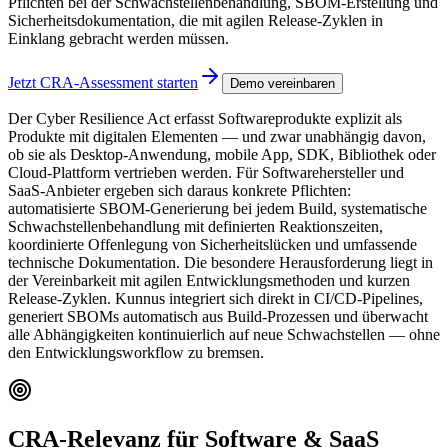
Pflichten bei der Schwachstellenbehandlung, SBOM-Erstellung und
Sicherheitsdokumentation, die mit agilen Release-Zyklen in
Einklang gebracht werden müssen.
Jetzt CRA-Assessment starten
Demo vereinbaren
Der Cyber Resilience Act erfasst Softwareprodukte explizit als
Produkte mit digitalen Elementen — und zwar unabhängig davon,
ob sie als Desktop-Anwendung, mobile App, SDK, Bibliothek oder
Cloud-Plattform vertrieben werden. Für Softwarehersteller und
SaaS-Anbieter ergeben sich daraus konkrete Pflichten:
automatisierte SBOM-Generierung bei jedem Build, systematische
Schwachstellenbehandlung mit definierten Reaktionszeiten,
koordinierte Offenlegung von Sicherheitslücken und umfassende
technische Dokumentation. Die besondere Herausforderung liegt in
der Vereinbarkeit mit agilen Entwicklungsmethoden und kurzen
Release-Zyklen. Kunnus integriert sich direkt in CI/CD-Pipelines,
generiert SBOMs automatisch aus Build-Prozessen und überwacht
alle Abhängigkeiten kontinuierlich auf neue Schwachstellen — ohne
den Entwicklungsworkflow zu bremsen.
CRA-Relevanz für Software & SaaS