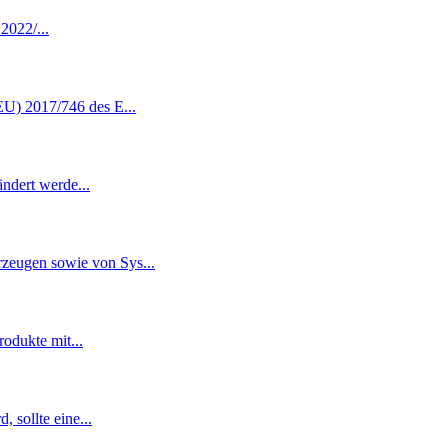
 2022/
...
(EU) 2017/746 des E
...
rändert werde
...
rzeugen sowie von Sys
...
Produkte mit
...
, sollte eine
...