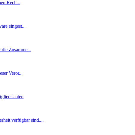
chen Rech
...
ware eingest
...
ür die Zusamme
...
eser Veror
...
tgliedstaaten
heit verfügbar sind.
...