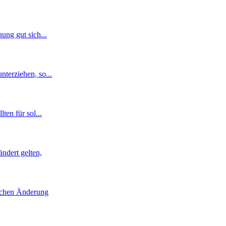
nung gut sich
...
nterziehen, so
...
lten für sol
...
ndert gelten,
lichen Änderung