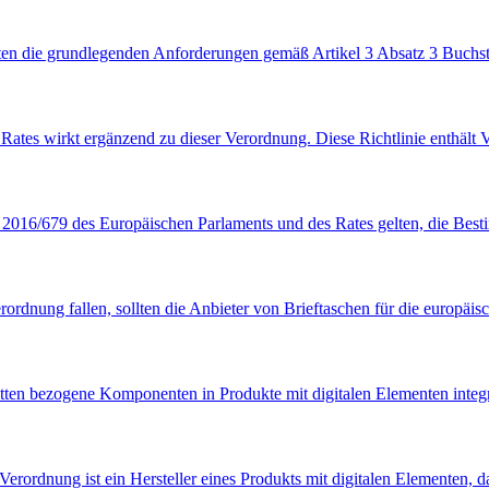
en die grundlegenden Anforderungen gemäß Artikel 3 Absatz 3 Buchst
ates wirkt ergänzend zu dieser Verordnung. Diese Richtlinie enthält V
) 2016/679 des Europäischen Parlaments und des Rates gelten, die B
dnung fallen, sollten die Anbieter von Brieftaschen für die europäisch
ten bezogene Komponenten in Produkte mit digitalen Elementen integri
ordnung ist ein Hersteller eines Produkts mit digitalen Elementen, d