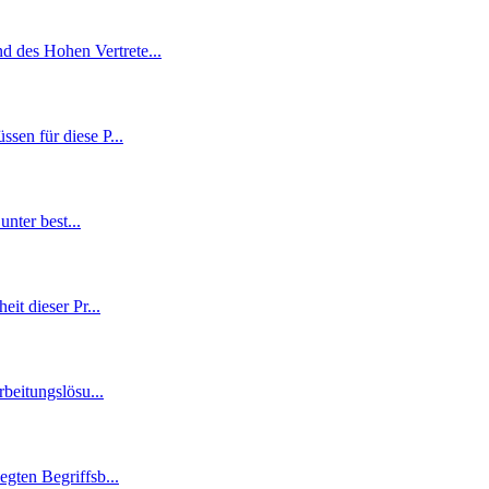
d des Hohen Vertrete
...
ssen für diese P
...
unter best
...
eit dieser Pr
...
rbeitungslösu
...
egten Begriffsb
...