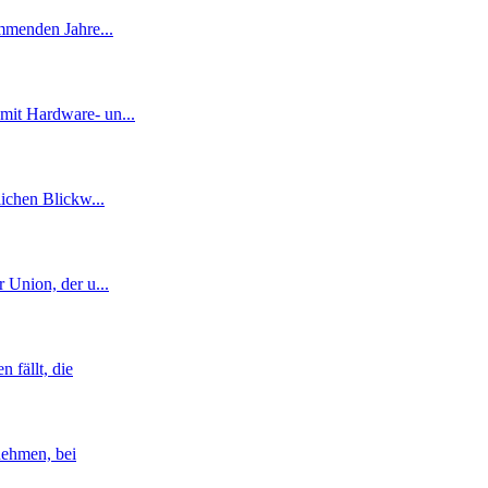
kommenden Jahre
...
amit Hardware- un
...
lichen Blickw
...
r Union, der u
...
 fällt, die
nehmen, bei