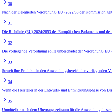
30
Nach der Delegierten Verordnung (EU) 2022/30 der Kommission gelt
31
Die Richtlinie (EU) 2024/2853 des Europäischen Parlaments und des R
32
Die vorliegende Verordnung sollte unbeschadet der Verordnung (EU
33
Soweit ihre Produkte in den Anwendungsbereich der vorliegenden Veror
34
Wenn die Hersteller in der Entwurfs- und Entwicklungsphase von Drit
35
Unmittelbar nach dem Übergangszeitraum für die Anwendung dieser Ver