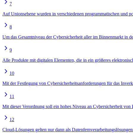
7
Auf Unionsebene wurden in verschiedenen programmatischen und pol
8
Um das Gesamtniveau der Cybersicherheit aller im Binnenmarkt in de
9
Alle Produkte mit digitalen Elementen, die in ein größeres elektronis
10
Mit der Festlegung von Cybersicherheitsanforderungen für das Inverke
11
Mit dieser Verordnung soll ein hohes Niveau an Cybersicherheit von 
12
Cloud-Lösungen gelten nur dann als Datenfernverarbeitungslösungen i