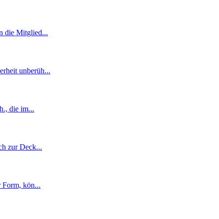
n die Mitglied
...
erheit unberüh
...
h., die im
...
ich zur Deck
...
er Form, kön
...