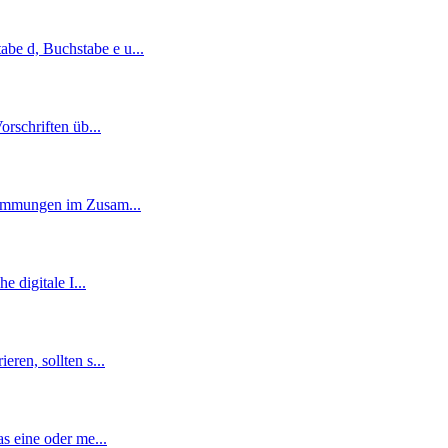
abe d, Buchstabe e u
...
orschriften üb
...
estimmungen im Zusam
...
e digitale I
...
eren, sollten s
...
as eine oder me
...